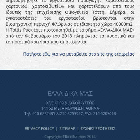
δημιουργήθηκε το εργοστάσιό παραγωγής κυματοειδούς
χαρτονιού, χαρτοκιβωτίων και χαρτοτελάρων από τους
Ιδρυτές της επιχείρισης Οικογένεια Τόττη. Σήμερα, οι
εγκαταστάσεις του εργοστασίου βρίσκονται στην
Βιομηχανική περιοχή Φλώρινας σε ιδιόκτητο χώρο 40000m2
Η Tottis Pack έχει πιστοποιηθεί με το σήμα «ΕΛΛΑ-ΔΙΚΑ ΜΑΣ»
από τον Φεβρουάριο του 2018 πληρώντας τα ποσοτικά και
τα ποιοτικά κριτήρια που απαιτούνται.
Πατήστε εδώ για να μεταβείτε στο site της εταιρείας
ΕΛΛΑ-ΔΙΚΑ ΜΑΣ
ΧΛΟΗΣ 89 & ΛΥΚΟΒΡΥΣΕΩΣ
144 52 ΜΕΤΑΜΟΡΦΩΣΗ, ΑΘΗΝΑ
Τηλ: 210 6252495 & 210 6253927, FAX: 210 6203018
PRIVACY POLICY
|
SITEMAP
|
ΣΥΧΝΕΣ ΕΡΩΤΗΣΕΙΣ
Copyright Ella dika mas 2014