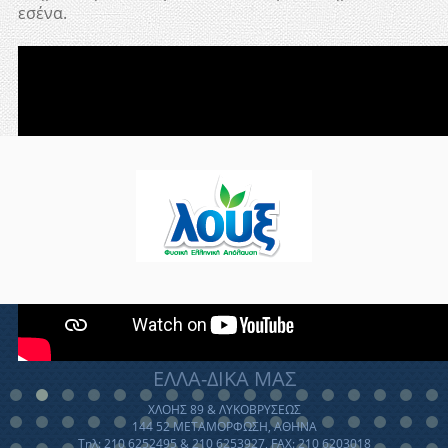
εσένα.
ΕΛΛΑ-ΔΙΚΑ ΜΑΣ
ΧΛΟΗΣ 89 & ΛΥΚΟΒΡΥΣΕΩΣ
144 52 ΜΕΤΑΜΟΡΦΩΣΗ, ΑΘΗΝΑ
Τηλ: 210 6252495 & 210 6253927, FAX: 210 6203018