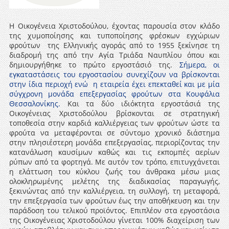
Η Οικογένεια Χριστοδούλου, έχοντας παρουσία στον κλάδο
της χυμοποίησης και τυποποίησης φρέσκων εγχώριων
φρούτων της Ελληνικής αγοράς από το 1955 ξεκίνησε τη
διαδρομή της από την Αγία Τριάδα Ναυπλίου όπου και
δημιουργήθηκε το πρώτο εργοστάσιό της.
Σήμερα, οι
εγκαταστάσεις του εργοστασίου συνεχίζουν να βρίσκονται
στην ίδια περιοχή ενώ η εταιρεία έχει επεκταθεί και με μία
σύγχρονη μονάδα επεξεργασίας φρούτων στα Κουφάλια
Θεσσαλονίκης.
Και τα δύο ιδιόκτητα εργοστάσιά της
Οικογένειας Χριστοδούλου βρίσκονται σε στρατηγική
τοποθεσία στην καρδιά καλλιέργειας των φρούτων ώστε τα
φρούτα να μεταφέρονται σε σύντομο χρονικό διάστημα
στην πλησιέστερη μονάδα επεξεργασίας, περιορίζοντας την
κατανάλωση καυσίμων καθώς και τις εκπομπές αερίων
ρύπων από τα φορτηγά. Με αυτόν τον τρόπο, επιτυγχάνεται
η ελάττωση του κύκλου ζωής του άνθρακα μέσω μιας
ολοκληρωμένης μελέτης της διαδικασίας παραγωγής,
ξεκινώντας από την καλλιέργεια, τη συλλογή, τη μεταφορά,
την επεξεργασία των φρούτων έως την αποθήκευση και την
παράδοση του τελικού προϊόντος. Επιπλέον στα εργοστάσια
της Οικογένειας Χριστοδούλου γίνεται 100% διαχείριση των