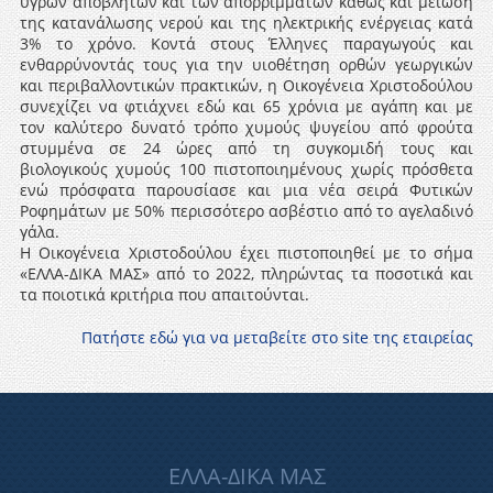
υγρών αποβλήτων και των απορριμμάτων καθώς και μείωση
της κατανάλωσης νερού και της ηλεκτρικής ενέργειας κατά
3% το χρόνο. Κοντά στους Έλληνες παραγωγούς και
ενθαρρύνοντάς τους για την υιοθέτηση ορθών γεωργικών
και περιβαλλοντικών πρακτικών, η Οικογένεια Χριστοδούλου
συνεχίζει να φτιάχνει εδώ και 65 χρόνια με αγάπη και με
τον καλύτερο δυνατό τρόπο χυμούς ψυγείου από φρούτα
στυμμένα σε 24 ώρες από τη συγκομιδή τους και
βιολογικούς χυμούς 100 πιστοποιημένους χωρίς πρόσθετα
ενώ πρόσφατα παρουσίασε και μια νέα σειρά Φυτικών
Ροφημάτων με 50% περισσότερο ασβέστιο από το αγελαδινό
γάλα.
Η Οικογένεια Χριστοδούλου έχει πιστοποιηθεί με το σήμα
«ΕΛΛΑ-ΔΙΚΑ ΜΑΣ» από το 2022, πληρώντας τα ποσοτικά και
τα ποιοτικά κριτήρια που απαιτούνται.
Πατήστε εδώ για να μεταβείτε στο site της εταιρείας
ΕΛΛΑ-ΔΙΚΑ ΜΑΣ