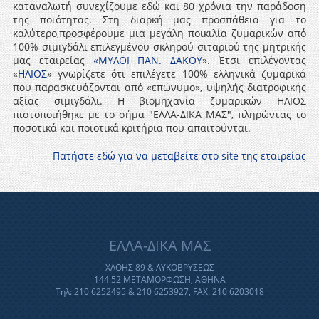
καταναλωτή συνεχίζουμε εδώ και 80 χρόνια την παράδοση
της ποιότητας. Στη διαρκή μας προσπάθεια για το
καλύτερο,προσφέρουμε μια μεγάλη ποικιλία ζυμαρικών από
100% σιμιγδάλι επιλεγμένου σκληρού σιταριού της μητρικής
μας εταιρείας
«ΜΥΛΟΙ ΠΑΝ. ΔΑΚΟΥ
». Έτσι επιλέγοντας
«
ΗΛΙΟΣ
» γνωρίζετε ότι επιλέγετε 100% ελληνικά ζυμαρικά
που παρασκευάζονται από «επώνυμο», υψηλής διατροφικής
αξίας σιμιγδάλι. Η βιομηχανία ζυμαρικών ΗΛΙΟΣ
πιστοποιήθηκε με το σήμα "ΕΛΛΑ-ΔΙΚΑ ΜΑΣ", πληρώντας το
ποσοτικά και ποιοτικά κριτήρια που απαιτούνται.
Πατήστε εδώ για να μεταβείτε στο site της εταιρείας
ΕΛΛΑ-ΔΙΚΑ ΜΑΣ
ΧΛΟΗΣ 89 & ΛΥΚΟΒΡΥΣΕΩΣ
144 52 ΜΕΤΑΜΟΡΦΩΣΗ, ΑΘΗΝΑ
Τηλ: 210 6252495 & 210 6253927, FAX: 210 6203018