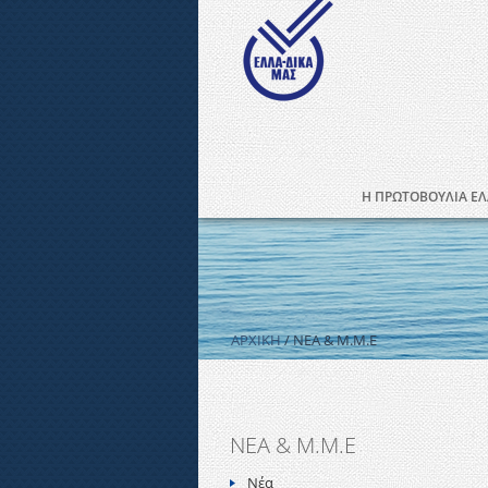
Η ΠΡΩΤΟΒΟΥΛΙΑ ΕΛ
ΑΡΧΙΚΗ
/ ΝΕΑ & Μ.Μ.Ε
ΝΕΑ & Μ.Μ.Ε
Νέα