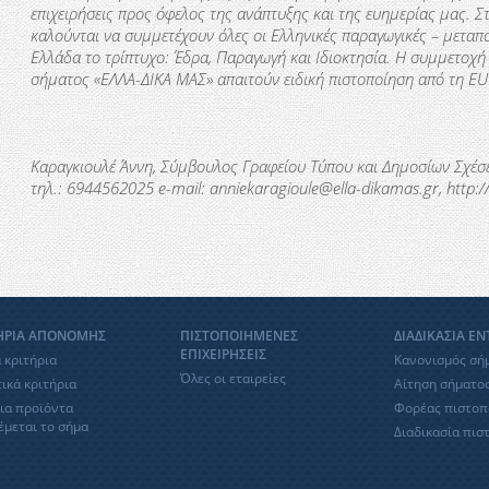
επιχειρήσεις προς όφελος της ανάπτυξης και της ευημερίας μας. 
καλούνται να συμμετέχουν όλες οι Ελληνικές παραγωγικές – μεταπο
Ελλάδα το τρίπτυχο: Έδρα, Παραγωγή και Ιδιοκτησία. Η συμμετοχή
σήματος «ΕΛΛΑ-∆ΙΚΑ ΜΑΣ» απαιτούν ειδική πιστοποίηση από τη
EU
Καραγκιουλέ Άννη, Σύμβουλος Γραφείου Τύπου και Δημοσίων Σχέσ
τηλ
.: 6944562025 e-mail: anniekaragioule@ella-dikamas.gr, http://
ΗΡΙΑ ΑΠΟΝΟΜΗΣ
ΠΙΣΤΟΠΟΙΗΜΕΝΕΣ
ΔΙΑΔΙΚΑΣΙΑ Ε
ΕΠΙΧΕΙΡΗΣΕΙΣ
 κριτήρια
Κανονισμός σή
Όλες οι εταιρείες
ικά κριτήρια
Αίτηση σήματο
ια προϊόντα
Φορέας πιστοπ
έμεται το σήμα
Διαδικασία πισ