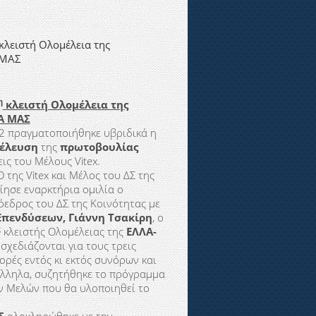
λειστή Ολομέλεια της
 ΜΑΣ
η
κλειστή Ολομέλεια της
Α ΜΑΣ
2 πραγματοποιήθηκε υβριδικά η
νέλευση
της
πρωτοβουλίας
εις του Μέλους Vitex.
 της Vitex και Μέλος του ΔΣ της
ησε εναρκτήρια ομιλία ο
εδρος του ΔΣ της Κοινότητας με
Επενδύσεων, Γιάννη Τσακίρη
, ο
ς
κλειστής Ολομέλειας της
ΕΛΛΑ-
χεδιάζονται για τους τρεις
ορές εντός κι εκτός συνόρων και
άλληλα, συζητήθηκε το πρόγραμμα
ν Μελών που θα υλοποιηθεί το