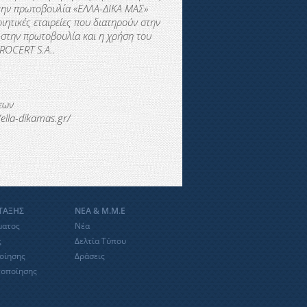
Στην πρωτοβουλία «ΕΛΛΑ-∆ΙΚΑ ΜΑΣ»
ιητικές εταιρείες που διατηρούν στην
 στην πρωτοβουλία και η χρήση του
ROCERT
S
.
A
..
εων
ella-dikamas.gr/
ΝΤΑΞΗΣ
ΝΕΑ & Μ.Μ.Ε
ματος
Νέα
ς
Δελτία Τύπου
οίησης
Δράσεις
τοποίησης