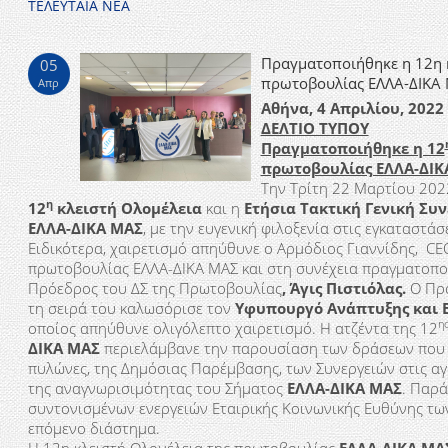
ΤΕΛΕΥΤΑΙΑ ΝΕΑ
Πραγματοποιήθηκε η 12η κ
05
πρωτοβουλίας ΕΛΛΑ-ΔΙΚΑ
Απρ
Αθήνα, 4 Απριλίου, 2022
ΔΕΛΤΙΟ ΤΥΠΟΥ
Πραγματοποιήθηκε η 12
πρωτοβουλίας ΕΛΛΑ-ΔΙΚ
Την Τρίτη 22 Μαρτίου 202
η
12
κλειστή Ολομέλεια
και η
Ετήσια Τακτική Γενική Συ
ΕΛΛΑ-ΔΙΚΑ ΜΑΣ
, με την ευγενική φιλοξενία στις εγκαταστάσ
Ειδικότερα, χαιρετισμό απηύθυνε ο Αρμόδιος Γιαννίδης, CEO
πρωτοβουλίας ΕΛΛΑ-ΔΙΚΑ ΜΑΣ και στη συνέχεια πραγματοποί
Πρόεδρος του ΔΣ της Πρωτοβουλίας
,
Άγις Πιστιόλας.
Ο Πρό
τη σειρά του καλωσόρισε τον
Υφυπουργό Ανάπτυξης και 
η
οποίος απηύθυνε ολιγόλεπτο χαιρετισμό. Η ατζέντα της 12
ΔΙΚΑ ΜΑΣ
περιελάμβανε την παρουσίαση των δράσεων που σ
πυλώνες, της Δημόσιας Παρέμβασης, των Συνεργειών στις αγ
της αναγνωρισιμότητας του Σήματος
ΕΛΛΑ-ΔΙΚΑ ΜΑΣ
. Παρ
συντονισμένων ενεργειών Εταιρικής Κοινωνικής Ευθύνης τω
επόμενο διάστημα.