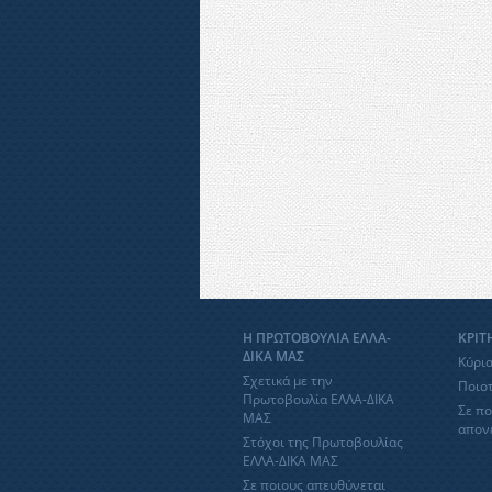
Η ΠΡΩΤΟΒΟΥΛΙΑ ΕΛΛΑ-
ΚΡΙΤ
ΔΙΚΑ ΜΑΣ
Κύρια
Σχετικά με την
Ποιοτ
Πρωτοβουλία ΕΛΛΑ-ΔΙΚΑ
Σε πο
ΜΑΣ
απον
Στόχοι της Πρωτοβουλίας
ΕΛΛΑ-ΔΙΚΑ ΜΑΣ
Σε ποιους απευθύνεται