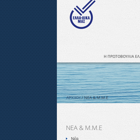
Η ΠΡΩΤΟΒΟΥΛΙΑ ΕΛ
ΑΡΧΙΚΗ
/ ΝΕΑ & Μ.Μ.Ε
ΝΕΑ & Μ.Μ.Ε
Νέα