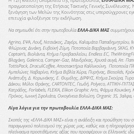
Η 12η κλειστή Ολομέλεια της πρωτοβουλίας
ΕΛΛΑ-ΔΙΚΑ ΜΑ
πραγματοποίηση της Ετήσιας Τακτικής Γενικής Συνέλευσης. 
ξενάγηση των Μελών της Κοινότητας στις υπερσύγχρονες εγκα
επιτυχία φιλοξένησε την εκδήλωση.
Να σημειωθεί ότι στην πρωτοβουλία
ΕΛΛΑ-ΔΙΚΑ ΜΑΣ
συμμετέχου
Agrino, ΕΨΑ, Λουξ, Νιτσιάκος, Ζαγόρι, Καλαμάτα Παπαδημητρίου,
Φλώρινας Δινάκη, Ευβοϊκή Ζύμη, Ποτοποιία Βαρβαγιάννη, SKAG, KΥ
Captain’s, Βιολάντα, Κτήμα Γεροβασιλείου, Endless EC, TheWritingFi
Βλαχάκη, Galenica, Camper-Gaz, Μανδρέκας, Χρυσά αυγά, Απ. Π
TottisPack, DraculiCoffee, Αποστακτήρια Καλλικούνη, Ποτοποιία Π
Αμπελώνες Ναβαρίνο, Κτήμα Βιβλία Χώρα, Πυρήνας, Biosolids, Κρό
Ανάπτυξη, Δ. Κορωνάκης, Ε. Θυμέλης, ΔΙΡΦΥΣ, Κτήμα Σκούρα, Τυρο
Δάκου, Μύλοι Θράκης, CARTONTEC, Γεωδή, Polyeco, ΑΤΤΙΚΗ-ΠΙΤΤΑΣ,
Κατράδης, Forlabels, FLEXIA, Elikon Graphic Arts, Φάρμα Κουκάκη,
Πρόκος, Ιωνική Σφολιάτα, Οικογένεια Βολιώτη, Organic 3S, 3αλφα,
Λίγα λόγια για την πρωτοβουλία ΕΛΛΑ-ΔΙΚΑ ΜΑΣ:
Σκοπός της «ΕΛΛΑ-ΔΙΚΑ ΜΑΣ» είναι η ανάδειξη και προώθηση του σ
παραγωγικού πολιτισμού της χώρας μας, καθώς και η πληροφόρηση
πλεόνασμα προστιθέμενης αξίας που προσφέρουν οι Ελληνικής ιδιο