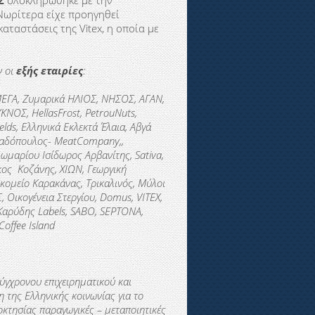
Σ
ολοκληρώθηκε με την
Νωρίτερα είχε προηγηθεί
ταστάσεις της Vitex, η οποία με
ν οι
εξής εταιρίες
:
 ΜΕΓΑ, Ζυμαρικά ΗΛΙΟΣ, ΝΗΣΟΣ, ΑΓΑΝ,
ΚΝΟΣ, HellasFrost, PetrouNuts,
elds, Ελληνικά Εκλεκτά Έλαια, Aβγά
απαδόπουλος- MeatCompany,,
λωμαρίου Ισίδωρος Αρβανίτης, Sativa,
κος Κοζάνης, ΧΙΩΝ, Γεωργική
κομείο Καρακάνας, Τρικαλινός, Μύλοι
 Οικογένεια Στεργίου, Domus, VITEX,
 Καρύδης Labels,
SABO
, SEPTONA,
Coffee
Island
ύγχρονου επιχειρηματικού και
 της Ελληνικής κοινωνίας για το
κτησίας παραγωγικές – μεταποιητικές