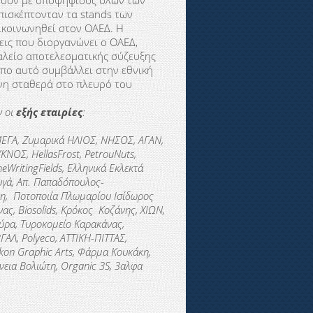
σουν με υποψήφιους όλων των
πισκέπτονταν τα stands των
πικοινωνηθεί στον ΟΑΕΔ. Η
σεις που διοργανώνει ο ΟΑΕΔ,
γαλείο αποτελεσματικής σύζευξης
όπο αυτό συμβάλλει στην εθνική
ενη σταθερά στο πλευρό του
ν οι
εξής εταιρίες
:
 ΜΕΓΑ, Ζυμαρικά ΗΛΙΟΣ, ΝΗΣΟΣ, ΑΓΑΝ,
ΚΝΟΣ, HellasFrost, PetrouNuts,
eWritingFields, Ελληνικά Εκλεκτά
υγά, Απ. Παπαδόπουλος-
ύνη, Ποτοποιία Πλωμαρίου Ισίδωρος
ας, Biosolids, Κρόκος Κοζάνης, ΧΙΩΝ,
ούρα, Τυροκομείο Καρακάνας,
ΑΛ, Polyeco, ΑΤΤΙΚΗ-ΠΙΤΤΑΣ,
likon Graphic Arts, Φάρμα Κουκάκη,
νεια Βολιώτη, Organic 3S, 3αλφα