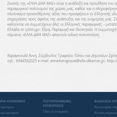
Σκοπός της «ΕΛΛΑ-ΔΙΚΑ ΜΑΣ» είναι η ανάδειξη και προώθηση του σ
παραγωγικού πολιτισμού της χώρας μας, καθώς και η πληροφόρηση
πλεόνασμα προστιθέμενης αξίας που προσφέρουν οι Ελληνικής ιδιο
επιχειρήσεις προς όφελος της ανάπτυξης και της ευημερίας μας. 
καλούνται να συμμετέχουν όλες οι Ελληνικές παραγωγικές – μεταπο
Ελλάδα το τρίπτυχο: Έδρα, Παραγωγή και Ιδιοκτησία. Η συμμετοχή
σήματος «ΕΛΛΑ-∆ΙΚΑ ΜΑΣ» απαιτούν ειδική πιστοποίηση.
Καραγκιουλέ Άννη, Σύμβουλος Γραφείου Τύπου και Δημοσίων Σχέσ
τηλ
.: 6944562025 e-mail: anniekaragioule@ella-dikamas.gr, http://
ΗΡΙΑ ΑΠΟΝΟΜΗΣ
ΠΙΣΤΟΠΟΙΗΜΕΝΕΣ
ΔΙΑΔΙΚΑΣΙΑ Ε
ΕΠΙΧΕΙΡΗΣΕΙΣ
 κριτήρια
Κανονισμός σή
Όλες οι εταιρείες
ικά κριτήρια
Αίτηση σήματο