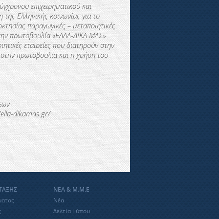
ύγχρονου επιχειρηματικού και
 της Ελληνικής κοινωνίας για το
κτησίας παραγωγικές – μεταποιητικές
Στην πρωτοβουλία «ΕΛΛΑ-∆ΙΚΑ ΜΑΣ»
ιητικές εταιρείες που διατηρούν στην
 στην πρωτοβουλία και η χρήση του
εων
ella-dikamas.gr/
ΝΤΑΞΗΣ
ΝΕΑ & Μ.Μ.Ε
ματος
Νέα
ς
Δελτία Τύπου