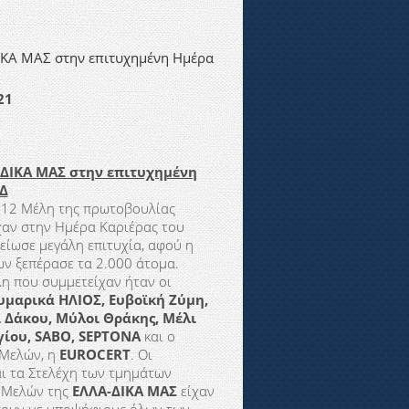
ΚΑ ΜΑΣ στην επιτυχημένη Ημέρα
21
ΔΙΚΑ ΜΑΣ στην επιτυχημένη
Δ
 12 Μέλη της πρωτοβουλίας
αν στην Ημέρα Καριέρας του
είωσε μεγάλη επιτυχία, αφού η
ν ξεπέρασε τα 2.000 άτομα.
έλη που συμμετείχαν ήταν οι
υμαρικά ΗΛΙΟΣ, Ευβοϊκή Ζύμη,
ι Δάκου, Μύλοι Θράκης, Μέλι
γίου,
SABO
,
SEPTONA
και ο
 Μελών, η
EUROCERT
. Οι
και τα Στελέχη των τμημάτων
-Μελών της
ΕΛΛΑ-ΔΙΚΑ ΜΑΣ
είχαν