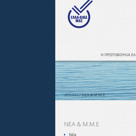
Η ΠΡΩΤΟΒΟΥΛΙΑ ΕΛ
ΑΡΧΙΚΗ
/ ΝΕΑ & Μ.Μ.Ε
ΝΕΑ & Μ.Μ.Ε
Νέα