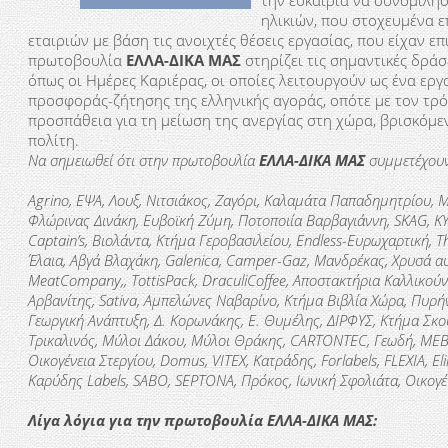
την ευκαιρία να συνομιλή
ηλικιών, που στοχευμένα ε
εταιριών με βάση τις ανοιχτές θέσεις εργασίας, που είχαν ε
πρωτοβουλία
ΕΛΛΑ-ΔΙΚΑ ΜΑΣ
στηρίζει τις σημαντικές δρά
όπως οι Ημέρες Καριέρας, οι οποίες λειτουργούν ως ένα ερ
προσφοράς-ζήτησης της ελληνικής αγοράς, οπότε με τον τρ
προσπάθεια για τη μείωση της ανεργίας στη χώρα, βρισκόμ
πολίτη.
Να σημειωθεί ότι στην πρωτοβουλία
ΕΛΛΑ-ΔΙΚΑ ΜΑΣ
συμμετέχου
Agrino, ΕΨΑ, Λουξ, Νιτσιάκος, Ζαγόρι, Καλαμάτα Παπαδημητρίου,
Φλώρινας Δινάκη, Ευβοϊκή Ζύμη, Ποτοποιία Βαρβαγιάννη, SKAG, KΥ
Captain’s, Βιολάντα, Κτήμα Γεροβασιλείου, Endless-Ευρωχαρτική, Th
Έλαια, Aβγά Βλαχάκη, Galenica, Camper-Gaz, Μανδρέκας, Χρυσά α
MeatCompany,, TottisPack, DraculiCoffee, Αποστακτήρια Καλλικο
Αρβανίτης, Sativa, Αμπελώνες Ναβαρίνο, Κτήμα Βιβλία Χώρα, Πυρήν
Γεωργική Ανάπτυξη, Δ. Κορωνάκης, Ε. Θυμέλης, ΔΙΡΦΥΣ, Κτήμα Σκ
Τρικαλινός, Μύλοι Δάκου, Μύλοι Θράκης, CARTONTEC, Γεωδή, ΜΕΒΓ
Οικογένεια Στεργίου, Domus, VITEX, Κατράδης, Forlabels, FLEXIA, E
Καρύδης Labels,
SABO
, SEPTONA, Πρόκος, Ιωνική Σφολιάτα, Οικογέ
Λίγα λόγια για την πρωτοβουλία ΕΛΛΑ-ΔΙΚΑ ΜΑΣ: