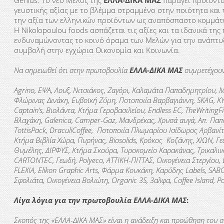
Genius. Το νέο Μέλος της
ΕΛΛΑ-ΔΙΚΑ ΜΑΣ
παράγει προϊόντα
γευστικής αξίας με το βλέμμα στραμμένο στην ποιότητα και
την αξία των ελληνικών προϊόντων ως αναπόσπαστο κομμάτι
Η Nikolopoulou foods ασπάζεται τις αξίες και τα ιδανικά τη
ενδυναμώνοντας το κοινό όραμα των Μελών για την ανάπτυξη
συμβολή στην εγχώρια Οικονομία και Κοινωνία.
Να σημειωθεί ότι στην πρωτοβουλία
ΕΛΛΑ-ΔΙΚΑ ΜΑΣ
συμμετέχου
Agrino, ΕΨΑ, Λουξ, Νιτσιάκος, Ζαγόρι, Καλαμάτα Παπαδημητρίου,
Φλώρινας Δινάκη, Ευβοϊκή Ζύμη, Ποτοποιία Βαρβαγιάννη, SKAG, KΥ
Captain’s, Βιολάντα, Κτήμα Γεροβασιλείου, Endless EC, TheWritingFi
Βλαχάκη, Galenica, Camper-Gaz, Μανδρέκας, Χρυσά αυγά, Απ. Π
TottisPack, DraculiCoffee, Ποτοποιία Πλωμαρίου Ισίδωρος Αρβανίτ
Κτήμα Βιβλία Χώρα, Πυρήνας, Biosolids, Κρόκος Κοζάνης, ΧΙΩΝ, Γε
Θυμέλης, ΔΙΡΦΥΣ, Κτήμα Σκούρα, Τυροκομείο Καρακάνας, Τρικαλιν
CARTONTEC, Γεωδή, Polyeco, ΑΤΤΙΚΗ-ΠΙΤΤΑΣ, Οικογένεια Στεργίου, 
FLEXIA, Elikon Graphic Arts, Φάρμα Κουκάκη, Καρύδης Labels,
SAB
Σφολιάτα, Οικογένεια Βολιώτη, Organic 3S, 3αλφα,
Coffee
Island
,
Po
Λίγα λόγια για την πρωτοβουλία ΕΛΛΑ-ΔΙΚΑ ΜΑΣ
:
Σκοπός της «ΕΛΛΑ-ΔΙΚΑ ΜΑΣ» είναι η ανάδειξη και προώθηση του σ