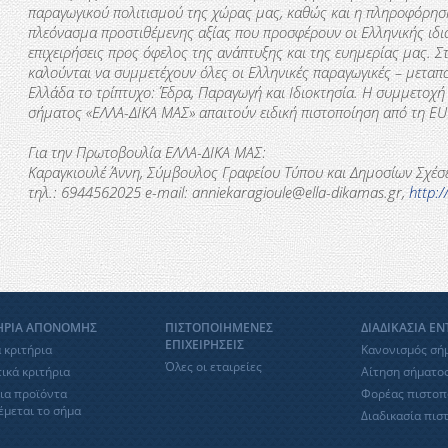
παραγωγικού πολιτισμού της χώρας μας, καθώς και η πληροφόρηση
πλεόνασμα προστιθέμενης αξίας που προσφέρουν οι Ελληνικής ιδιο
επιχειρήσεις προς όφελος της ανάπτυξης και της ευημερίας μας. 
καλούνται να συμμετέχουν όλες οι Ελληνικές παραγωγικές – μεταπο
Ελλάδα το τρίπτυχο: Έδρα, Παραγωγή και Ιδιοκτησία. Η συμμετοχή
σήματος «ΕΛΛΑ-∆ΙΚΑ ΜΑΣ» απαιτούν ειδική πιστοποίηση από τη
EU
Για την Πρωτοβουλία ΕΛΛΑ-ΔΙΚΑ ΜΑΣ:
Καραγκιουλέ Άννη, Σύμβουλος Γραφείου Τύπου και Δημοσίων Σχέσ
τηλ
.: 6944562025 e-mail: anniekaragioule@ella-dikamas.gr,
http:/
ΗΡΙΑ ΑΠΟΝΟΜΗΣ
ΠΙΣΤΟΠΟΙΗΜΕΝΕΣ
ΔΙΑΔΙΚΑΣΙΑ Ε
ΕΠΙΧΕΙΡΗΣΕΙΣ
 κριτήρια
Κανονισμός σή
Όλες οι εταιρείες
ικά κριτήρια
Αίτηση σήματο
ια προϊόντα
Φορέας πιστοπ
έμεται το σήμα
Διαδικασία πισ