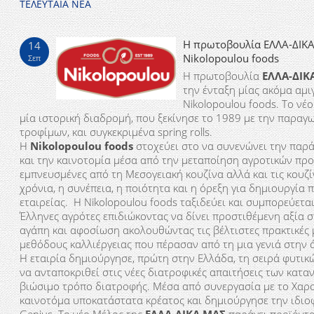
ΤΕΛΕΥΤΑΙΑ ΝΕΑ
H πρωτοβουλία ΕΛΛΑ-ΔΙΚΑ
14
Nikolopoulou foods
Σεπ
Η πρωτοβουλία
ΕΛΛΑ-ΔΙΚ
την ένταξη μίας ακόμα αμιγ
Nikolopoulou foods. Το νέ
μία ιστορική διαδρομή, που ξεκίνησε το 1989 με την παραγ
τροφίμων, και συγκεκριμένα spring rolls.
H
Nikolopoulou foods
στοχεύει στο να συνενώνει την παρά
και την καινοτομία μέσα από την μεταποίηση αγροτικών προ
εμπνευσμένες από τη Μεσογειακή κουζίνα αλλά και τις κουζί
χρόνια, η συνέπεια, η ποιότητα και η όρεξη για δημιουργία
εταιρείας. H Nikolopoulou foods ταξιδεύει και συμπορεύεται 
Έλληνες αγρότες επιδιώκοντας να δίνει προστιθέμενη αξία 
αγάπη και αφοσίωση ακολουθώντας τις βέλτιστες πρακτικές
μεθόδους καλλιέργειας που πέρασαν από τη μια γενιά στην 
H εταιρία δημιούργησε, πρώτη στην Ελλάδα, τη σειρά φυτικ
να ανταποκριθεί στις νέες διατροφικές απαιτήσεις των κα
βιώσιμο τρόπο διατροφής. Μέσα από συνεργασία με το Χαρ
καινοτόμα υποκατάστατα κρέατος και δημιούργησε την ιδιο