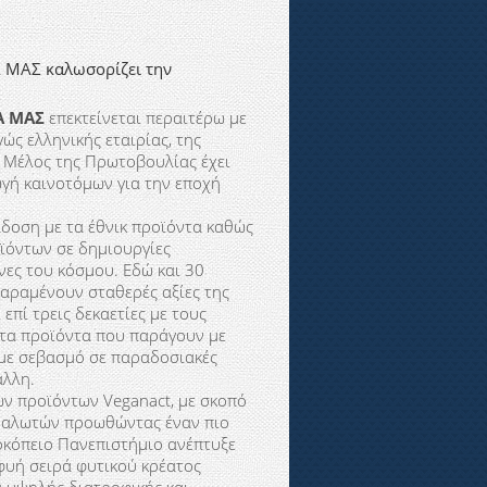
 ΜΑΣ καλωσορίζει την
Α ΜΑΣ
επεκτείνεται περαιτέρω με
ώς ελληνικής εταιρίας, της
ο Μέλος της Πρωτοβουλίας έχει
ωγή καινοτόμων για την εποχή
δοση με τα έθνικ προϊόντα καθώς
ϊόντων σε δημιουργίες
νες του κόσμου. Εδώ και 30
 παραμένουν σταθερές αξίες της
επί τρεις δεκαετίες με τους
στα προϊόντα που παράγουν με
 με σεβασμό σε παραδοσιακές
άλλη.
ών προϊόντων Veganact, με σκοπό
ταναλωτών προωθώντας έναν πιο
οκόπειο Πανεπιστήμιο ανέπτυξε
φυή σειρά φυτικού κρέατος