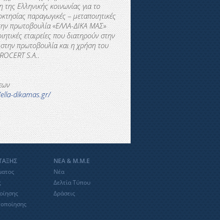
 της Ελληνικής κοινωνίας για το
κτησίας παραγωγικές – μεταποιητικές
Στην πρωτοβουλία «ΕΛΛΑ-∆ΙΚΑ ΜΑΣ»
ιητικές εταιρείες που διατηρούν στην
 στην πρωτοβουλία και η χρήση του
ROCERT
S
.
A
..
εων
/ella-dikamas.gr/
ΝΤΑΞΗΣ
ΝΕΑ & Μ.Μ.Ε
ματος
Νέα
ς
Δελτία Τύπου
οίησης
Δράσεις
τοποίησης