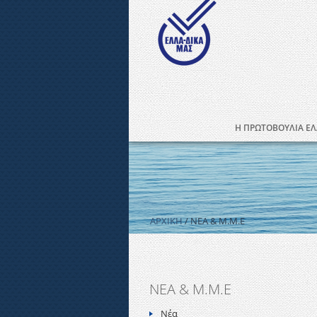
Η ΠΡΩΤΟΒΟΥΛΙΑ ΕΛ
ΑΡΧΙΚΗ
/ ΝΕΑ & Μ.Μ.Ε
ΝΕΑ & Μ.Μ.Ε
Νέα