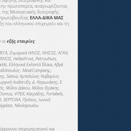
 υψηλής διατροφικής και
 την πρωτοπορία, αναγνωρίζοντας
 της Μεσογειακής διατροφής.
ς πρωτοβουλίας
ΕΛΛΑ-ΔΙΚΑ ΜΑΣ
 του ελληνικού επιχειρείν και τη
ν οι
εξής εταιρίες
:
 ΜΕΓΑ, Ζυμαρικά ΗΛΙΟΣ, ΝΗΣΟΣ, ΑΓΑΝ,
ΚΝΟΣ, HellasFrost, PetrouNuts,
elds, Ελληνικά Εκλεκτά Έλαια, Aβγά
απαδόπουλος- MeatCompany,,
ης, Sativa, Αμπελώνες Ναβαρίνο,
ωργική Ανάπτυξη, Δ. Κορωνάκης, Ε.
ός, Μύλοι Δάκου, Μύλοι Θράκης,
Domus, VITEX, Κατράδης, Forlabels,
O
, SEPTONA, Πρόκος, Ιωνική
lyplast, Nikolopoulou
ύγχρονου επιχειρηματικού και