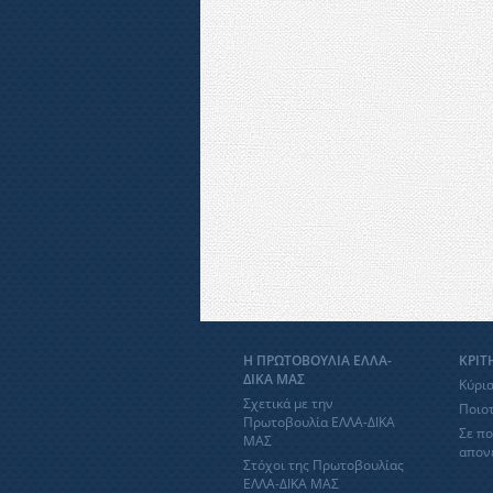
Η ΠΡΩΤΟΒΟΥΛΙΑ ΕΛΛΑ-
ΚΡΙΤ
ΔΙΚΑ ΜΑΣ
Κύρια
Σχετικά με την
Ποιοτ
Πρωτοβουλία ΕΛΛΑ-ΔΙΚΑ
Σε πο
ΜΑΣ
απον
Στόχοι της Πρωτοβουλίας
ΕΛΛΑ-ΔΙΚΑ ΜΑΣ