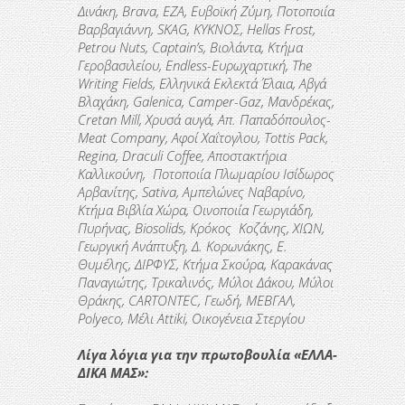
Δινάκη,
Brava
,
EZA
, Ευβοϊκή Ζύμη, Ποτοποιία
Βαρβαγιάννη,
SKAG
,
K
ΥΚΝΟΣ,
Hellas
Frost
,
Petrou
Nuts
,
Captain
’
s
, Βιολάντα, Κτήμα
Γεροβασιλείου,
Endless
-Ευρωχαρτική,
The
Writing
Fields
, Ελληνικά Εκλεκτά Έλαια,
A
βγά
Βλαχάκη,
Galenica
,
Camper
-
Gaz
, Μανδρέκας,
Cretan
Mill
, Χρυσά αυγά, Απ. Παπαδόπουλος-
Meat
Company
, Αφοί Χαΐτογλου,
Tottis
Pack
,
Regina
,
Draculi
Coffee
, Αποστακτήρια
Καλλικούνη, Ποτοποιία Πλωμαρίου Ισίδωρος
Αρβανίτης,
Sativa
, Αμπελώνες Ναβαρίνο,
Κτήμα Βιβλία Χώρα, Οινοποιία Γεωργιάδη,
Πυρήνας,
Biosolids
, Κρόκος Κοζάνης, ΧΙΩΝ,
Γεωργική Ανάπτυξη, Δ. Κορωνάκης, Ε.
Θυμέλης, ΔΙΡΦΥΣ, Κτήμα Σκούρα, Καρακάνας
Παναγιώτης, Τρικαλινός, Μύλοι Δάκου, Μύλοι
Θράκης,
CARTONTEC
, Γεωδή, ΜΕΒΓΑΛ,
Polyeco
, Μέλι
Attiki
, Οικογένεια Στεργίου
Λίγα λόγια για την πρωτοβουλία «ΕΛΛΑ-
ΔΙΚΑ ΜΑΣ»: