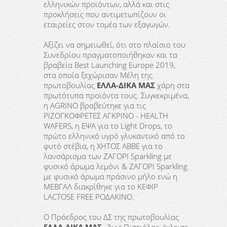
ελληνικών προϊόντων, αλλά και στις
προκλήσεις που αντιμετωπίζουν οι
εταιρείες στον τομέα των εξαγωγών.
Αξίζει να σημειωθεί, ότι στο πλαίσιο του
Συνεδρίου πραγματοποιήθηκαν και τα
βραβεία Best Launching Europe 2019,
στα οποία ξεχώρισαν Μέλη της
πρωτοβουλίας
ΕΛΛΑ-ΔΙΚΑ ΜΑΣ
χάρη στα
πρωτότυπα προϊόντα τους. Συγκεκριμένα,
η AGRINO βραβεύτηκε για τις
ΡΙΖΟΓΚΟΦΡΕΤΕΣ ΑΓΚΡΙΝΟ - HEALTH
WAFERS, η ΕΨΑ για το Light Drops, το
πρώτο ελληνικό υγρό γλυκαντικό από το
φυτό στέβια, η ΧΗΤΟΣ ΑΒΒΕ για το
λανσάρισμα των ΖΑΓΟΡΙ Sparkling με
φυσικό άρωμα λεμόνι & ΖΑΓΟΡΙ Sparkling
με φυσικό άρωμα πράσινο μήλο ενώ η
ΜΕΒΓΑΛ διακρίθηκε για το ΚΕΦΙΡ
LACTOSE FREE ΡΟΔΑΚΙΝΟ.
Ο Πρόεδρος του ΔΣ της πρωτοβουλίας