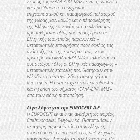
Σκοπός της «ΕΛΛΑ-ΔΙΚΑ ΜΑΣ» είναι η ανάδειξη
και προώθηση του σύγχρονου
επιχειρηματικού και παραγωγικού πολιτισμού
της χώρας μας, καθώς και η πληροφόρηση
της Ελληνικής κοινωνίας για το πλεόνασμα
προστιθέμενης αξίας που προσφέρουν οι
Ελληνικής ιδιοκτησίας παραγωγικές –
μεταποιητικές επιχειρήσεις προς όφελος της
ανάπτυξης και της ευημερίας μας. Στην
πρωτοβουλία «ΕΛΛΑ-∆ΙΚΑ ΜΑΣ» καλούνται να
συμμετέχουν όλες οι Ελληνικές παραγωγικές –
μεταποιητικές εταιρείες που διατηρούν στην
Ελλάδα το τρίπτυχο: Έδρα, Παραγωγή και
Ιδιοκτησία. Η συμμετοχή στην πρωτοβουλία
και η χρήση του σήματος «ΕΛΛΑ-∆ΙΚΑ ΜΑΣ»
απαιτούν ειδική πιστοποίηση.
Λίγα λόγια για την
EUROCERT
Α.Ε.
Η
EUROCERT
είναι ένας ανεξάρτητος φορέας
Επιθεωρήσεων, Ελέγχων και Πιστοποιήσεων
με ισχυρή παρουσία τόσο στην ελληνική
αγορά όσο και σε περισσότερες από 25 χώρες
παγκοσμίως. Αποτελεί τη μεγαλύτερη, αμιγώς,