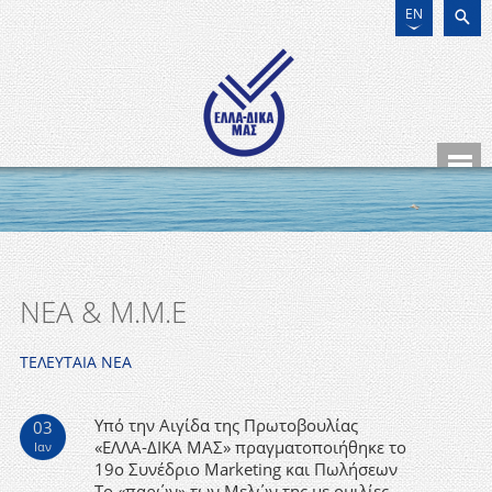
EN
ΝΕΑ & Μ.Μ.Ε
ΤΕΛΕΥΤΑΙΑ ΝΕΑ
Υπό την Αιγίδα της Πρωτοβουλίας
03
«ΕΛΛΑ-ΔΙΚΑ ΜΑΣ» πραγματοποιήθηκε το
Ιαν
19ο Συνέδριο Marketing και Πωλήσεων
Το «παρών» των Μελών της με ομιλίες