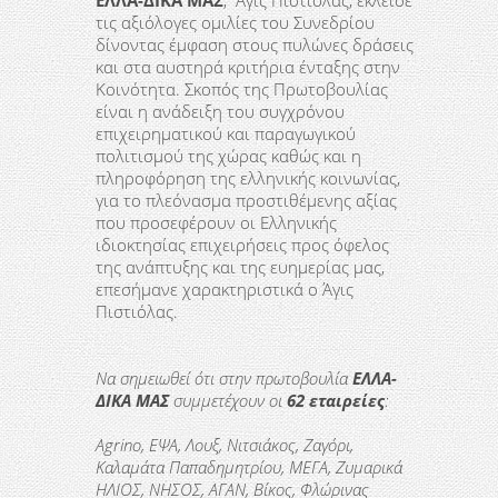
ΕΛΛΑ-ΔΙΚΑ ΜΑΣ
, Άγις Πιστιόλας, έκλεισε
τις αξιόλογες ομιλίες του Συνεδρίου
δίνοντας έμφαση στους πυλώνες δράσεις
και στα αυστηρά κριτήρια ένταξης στην
Κοινότητα. Σκοπός της Πρωτοβουλίας
είναι η ανάδειξη του συγχρόνου
επιχειρηματικού και παραγωγικού
πολιτισμού της χώρας καθώς και η
πληροφόρηση της ελληνικής κοινωνίας,
για το πλεόνασμα προστιθέμενης αξίας
που προσεφέρουν οι Eλληνικής
ιδιοκτησίας επιχειρήσεις προς όφελος
της ανάπτυξης και της ευημερίας μας,
επεσήμανε χαρακτηριστικά ο Άγις
Πιστιόλας.
Να σημειωθεί ότι στην πρωτοβουλία
ΕΛΛΑ-
ΔΙΚΑ ΜΑΣ
συμμετέχουν οι
62 εταιρείες
:
Agrino
, ΕΨΑ, Λουξ, Νιτσιάκος, Ζαγόρι,
Καλαμάτα Παπαδημητρίου, ΜΕΓΑ, Ζυμαρικά
ΗΛΙΟΣ, ΝΗΣΟΣ, ΑΓΑΝ, Βίκος, Φλώρινας