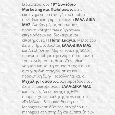
ο
Ειδικότερα, στο
19
Συνέδριο
Marketing
και Πωλήσεων,
στην
επιτυχημένη διεξαγωγή του οποίου
συνέβαλε και η πρωτοβουλία
ΕΛΛΑ-ΔΙΚΑ
ΜΑΣ
, έλαβαν μέρος σημαντικές
προσωπικότητες των σύγχρονων
επιχειρήσεων και διακεκριμένοι
επιστήμονες. Η
Πόπη Σκαγιά,
Μέλος του
ΔΣ της Πρωτοβουλίας
ΕΛΛΑ-ΔΙΚΑ ΜΑΣ
και Διευθύντρια Μάρκετινγκ της SKAG,
πραγματοποίησε την εναρκτήρια ομιλία
του συνεδρίου με θέμα «Την ηθική
νοημοσύνη και τη σημασία της για μια
ευτυχισμένη επαγγελματική και
προσωπική ζωή». Παράλληλα, και ο
Μιχάλης Τσαούτος,
Αντιπρόεδρος του
ΔΣ της πρωτοβουλίας
ΕΛΛΑ-ΔΙΚΑ ΜΑΣ
και Γενικός Διευθυντής της ΕΨΑ
συμμετείχε ως ομιλητής στην ενότητα
«Το Μέλλον & Η εκπαίδευση των
Managers» εστιάζοντας στο ρόλο των
managers στη στήριξη και ανάπτυξη των