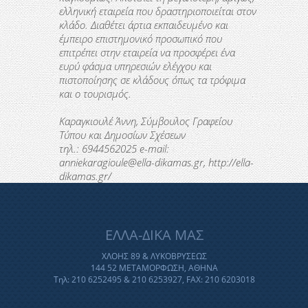
ελληνική εταιρεία που δραστηριοποιείται στον
κλάδο. Διαθέτει άρτια εκπαιδευμένο και
έμπειρο επιστημονικό προσωπικό που
επιτρέπει στην εταιρεία να προσφέρει ένα
ευρύ φάσμα υπηρεσιών ελέγχου και
πιστοποίησης σε κλάδους όπως τα τρόφιμα
και ο τουρισμός.
Καραγκιουλέ Άννη, Σύμβουλος Γραφείου
Τύπου και Δημοσίων Σχέσεων
τηλ.: 6944562025 e-mail:
anniekaragioule@ella-dikamas.gr, http://ella-
dikamas.gr/
ΕΛΛΑ-ΔΙΚΑ ΜΑΣ
ΧΛΟΗΣ 89 & ΛΥΚΟΒΡΥΣΕΩΣ
144 52 ΜΕΤΑΜΟΡΦΩΣΗ, ΑΘΗΝΑ
Τηλ: 210 6252495 & 210 6253927, FAX: 210 6203018