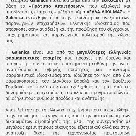
Η εταιρεία
Galenica
πιστοποιήθηκε από την
Ε
UROCERT
με
βάση το
«Πρότυπο Απαιτήσεων»
, που αξιολογεί και
αποδίδει στις εταιρείες – μέλη το σήμα
«ΕΛΛΑ-ΔΙΚΑ ΜΑΣ»
. Η
Galenica
εντάχθηκε έτσι στην «κοινότητα» ανεξάρτητων,
παραγωγικών επιχειρήσεων, Ελληνικής ιδιοκτησίας που
αποσκοπεί στην ανάδειξη και την προώθηση του σύγχρονου,
επιχειρηματικού και παραγωγικού πολιτισμού της χώρας
μας.
Η
Galenica
είναι μια από τις
μεγαλύτερες ελληνικές
φαρμακευτικές εταιρίες
που προάγει την έρευνα και
υπηρετεί με συνέπεια και επιστημονική ευθύνη την υγεία,
αναπτύσσοντας υψηλής ποιότητας και καινοτόμα
φαρμακευτικά ιδιοσκευάσματα. Ιδρύθηκε το 1974 από δύο
φαρμακοποιούς, τον Διονύσιο Βαρελά και τον Βασίλειο
Ταμβακά, και πολύ σύντομα εξελίχθηκε σε μια από τις
δυναμικότερες επιχειρήσεις του κλάδου, πραγματοποιώντας
αξιοζήλευτους ρυθμούς προόδου και ανάπτυξης.
Αποτελεί την πρώτη ελληνική επιχείρηση που επικεντρώθηκε
στην απόκτηση τεχνογνωσίας και στην κατοχύρωση των
δικαιωμάτων αξιοποίησής της, μέσω της συνεργασίας με
μεγάλους ερευνητικούς οίκους του εξωτερικού αλλά και στην
ανάπτυξη δικής της τεχνογνωσίας πρωτότυπων