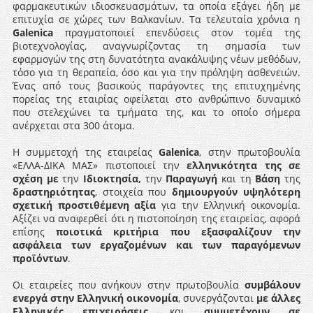
φαρμακευτικών ιδιοσκευασμάτων, τα οποία εξάγει ήδη με
επιτυχία σε χώρες των Βαλκανίων. Τα τελευταία χρόνια η
Galenica
πραγματοποιεί επενδύσεις στον τομέα της
βιοτεχνολογίας, αναγνωρίζοντας τη σημασία των
εφαρμογών της στη δυνατότητα ανακάλυψης νέων μεθόδων,
τόσο για τη θεραπεία, όσο και για την πρόληψη ασθενειών.
Ένας από τους βασικούς παράγοντες της επιτυχημένης
πορείας της εταιρίας οφείλεται στο ανθρώπινο δυναμικό
που στελεχώνει τα τμήματα της, και το οποίο σήμερα
ανέρχεται στα 300 άτομα.
Η συμμετοχή της εταιρείας
Galenica
, στην πρωτοβουλία
«ΕΛΛΑ-ΔΙΚΑ ΜΑΣ» πιστοποιεί την
ελληνικότητα της σε
σχέση με
την
Ιδιοκτησία,
την
Π
αραγωγή
και τη
Βάση
της
δραστηριότητας
, στοιχεία που
δημιουργούν υψηλότερη
σχετική προστιθέμενη αξία
για την Ελληνική οικονομία.
Αξίζει να αναφερθεί ότι η πιστοποίηση της εταιρείας, αφορά
επίσης
ποιοτικά κριτήρια
που εξασφαλίζουν την
ασφάλεια των εργαζομένων και των παραγόμενων
προϊόντων
.
Οι εταιρείες που ανήκουν στην πρωτοβουλία
συμβάλουν
ενεργά στην Ελληνική οικονομία
, συνεργάζονται
με άλλες
Ελληνικές επιχειρήσεις
, και
συμμετέχουν σε