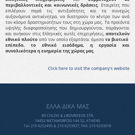
περιβαλλοντικές και κοινωνικές δράσεις
. Εταιρείες που
επιλέγουν παρά τις αντιξοότητες και τα συνεχώς
αυξανόμενα αντικίνητρα, να διατηρούν το κέντρο των ανά
τον κόσμο δραστηριοτήτων τους στη χώρα μας. Τα προϊόντα
υψηλής διαφοροποίησης που δημιουργούνται, παράγονται
και ανήκουν στις Ελληνικές αυτές επιχειρήσεις,
αποτελούν
εθνικό πλούτο
από τον οποίο εξαρτάται άμεσα
το βιοτικό
επίπεδο, το εθνικό εισόδημα, η εργασία και
συνολικότερα η ευημερία της χώρας μας
.
Click here to visit the company's website
ΕΛΛΑ-ΔΙΚΑ ΜΑΣ
89 CHLOIS & LIKOVRISEOS STR.
14452 METAMORFOSI 144 52, ATHENS
Tel: 210 6252495 & 210 6253927, FAX: 210 6203018